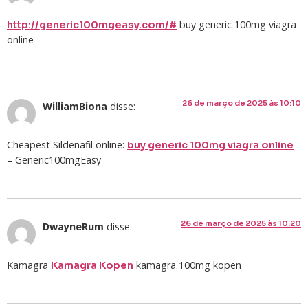
buy generic 100mg viagra
http://generic100mgeasy.com/#
online
26 de março de 2025 às 10:10
WilliamBiona
disse:
Cheapest Sildenafil online:
buy generic 100mg viagra online
– Generic100mgEasy
26 de março de 2025 às 10:20
DwayneRum
disse:
Kamagra
kamagra 100mg kopen
Kamagra Kopen