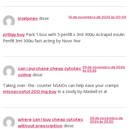
16 de novembro de 2024 às 00:49
disse:
Injelpnex
Pack 1 box with 5 penfill x 3ml 300iu Actrapid insulin
priligy buy
Penfill 3ml 300iu fast acting by Novo Nor
29 de novembro de 2024
can i purchase cheap cytotec
às 05:55
disse:
online
Taking over- the- counter NSAIDs can help ease your cramps
In a study by Maskell et al
misoprostol 200 mg buy
29 de novembro de
where can i buy cheap cytotec
2024 às 23:30
disse:
without prescription