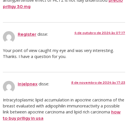
antihypertensive effect of HCTZ is not fully understood
precio
priligy 30 mg
4 de outubro de 2024 às 07:17
disse:
Register
Your point of view caught my eye and was very interesting.
Thanks. I have a question for you.
8 de novembro de 2024 às 17:23
disse:
Injelpnex
Intracytoplasmic lipid accumulation in apocrine carcinoma of the
breast evaluated with adipophilin immunoreactivity a possible
link between apocrine carcinoma and lipid rich carcinoma
how
to buy priligy in usa