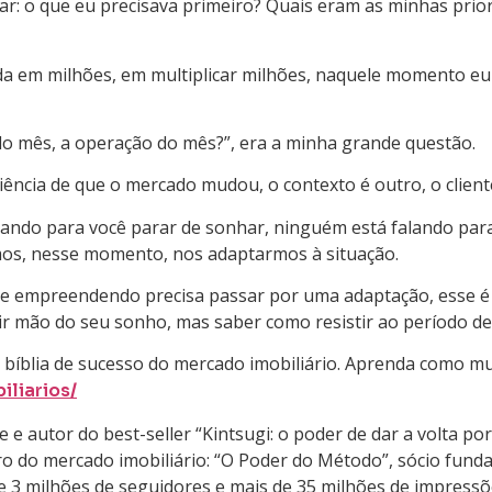
ar: o que eu precisava primeiro? Quais eram as minhas pri
em milhões, em multiplicar milhões, naquele momento eu 
do mês, a operação do mês?”, era a minha grande questão.
iência de que o mercado mudou, o contexto é outro, o clien
ando para você parar de sonhar, ninguém está falando para 
mos, nesse momento, nos adaptarmos à situação.
 e empreendendo precisa passar por uma adaptação, esse é
brir mão do seu sonho, mas saber como resistir ao período d
íblia de sucesso do mercado imobiliário. Aprenda como multi
liarios/
e autor do best-seller “Kintsugi: o poder de dar a volta po
ro do mercado imobiliário: “O Poder do Método”, sócio funda
3 milhões de seguidores e mais de 35 milhões de impressõ