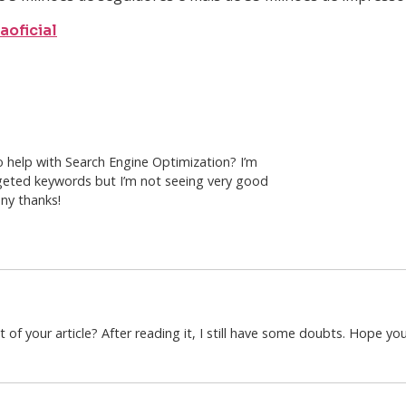
aoficial
o help with Search Engine Optimization? I’m
rgeted keywords but I’m not seeing very good
any thanks!
of your article? After reading it, I still have some doubts. Hope yo