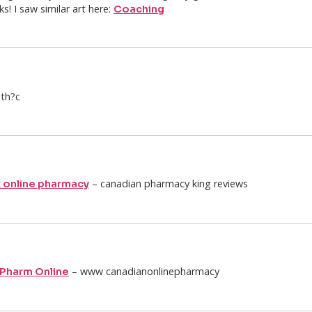
s! I saw similar art here:
Coaching
 th?c
– canadian pharmacy king reviews
 online pharmacy
– www canadianonlinepharmacy
 Pharm Online