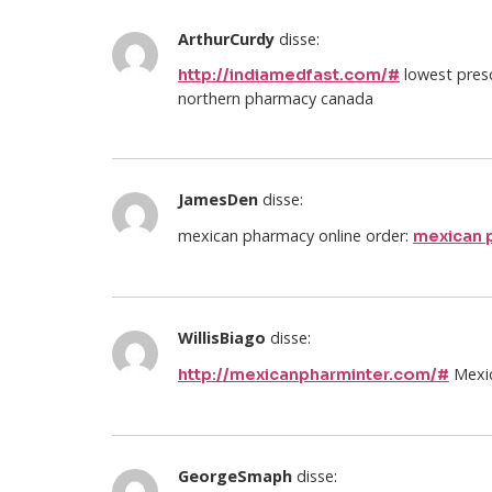
ArthurCurdy
disse:
lowest prescr
http://indiamedfast.com/#
northern pharmacy canada
JamesDen
disse:
mexican pharmacy online order:
mexican 
WillisBiago
disse:
Mexic
http://mexicanpharminter.com/#
GeorgeSmaph
disse: