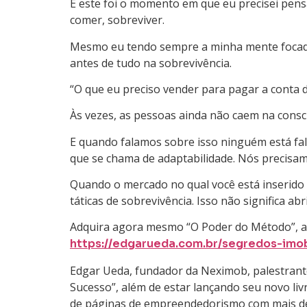
E este foi o momento em que eu precisei pens
comer, sobreviver.
Mesmo eu tendo sempre a minha mente focada 
antes de tudo na sobrevivência.
“O que eu preciso vender para pagar a conta 
Às vezes, as pessoas ainda não caem na consc
E quando falamos sobre isso ninguém está fal
que se chama de adaptabilidade. Nós precisa
Quando o mercado no qual você está inserido
táticas de sobrevivência. Isso não significa a
Adquira agora mesmo “O Poder do Método”, a b
https://edgarueda.com.br/segredos-imobi
Edgar Ueda, fundador da Neximob, palestrante 
Sucesso”, além de estar lançando seu novo liv
de páginas de empreendedorismo com mais de 