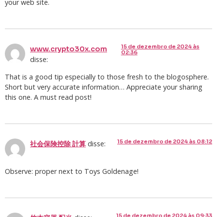
your web site.
15 de dezembro de 2024 às
www.crypto30x.com
02:36
disse:
That is a good tip especially to those fresh to the blogosphere.
Short but very accurate information… Appreciate your sharing
this one. A must read post!
15 de dezembro de 2024 às 08:12
disse:
社会保険控除 計算
Observe: proper next to Toys Goldenage!
15 de dezembro de 2024 às 09:33