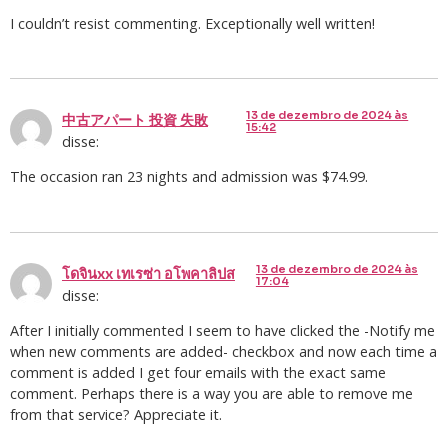
I couldn’t resist commenting. Exceptionally well written!
13 de dezembro de 2024 às
中古アパート 投資 失敗
15:42
disse:
The occasion ran 23 nights and admission was $74.99.
13 de dezembro de 2024 às
โดจินxx เทเรซ่า อโพคาลิปส
17:04
disse:
After I initially commented I seem to have clicked the -Notify me
when new comments are added- checkbox and now each time a
comment is added I get four emails with the exact same
comment. Perhaps there is a way you are able to remove me
from that service? Appreciate it.