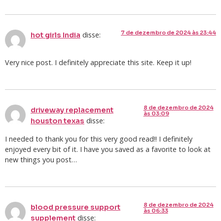
7 de dezembro de 2024 às 23:44
disse:
hot girls India
Very nice post. I definitely appreciate this site. Keep it up!
8 de dezembro de 2024
driveway replacement
às 03:09
disse:
houston texas
I needed to thank you for this very good read!! I definitely
enjoyed every bit of it. I have you saved as a favorite to look at
new things you post…
8 de dezembro de 2024
blood pressure support
às 06:33
disse:
supplement