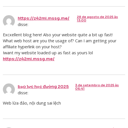
28 de agosto de 2025 às
https://z42mi.mssg.me/
13:00
disse:
Excxellent blog here! Also your website quite a bit up fast!
What web host are you the usage of? Can I am getting your
affiliate hyperlink on your host?
Iwant my website loaded up as fast as yours lol
https://z42mi.mssg.me/
3 de setembro de 2025 às
bạo lực học đường 2025
06:41
disse:
Web lừa đảo, nội dung sai lệch