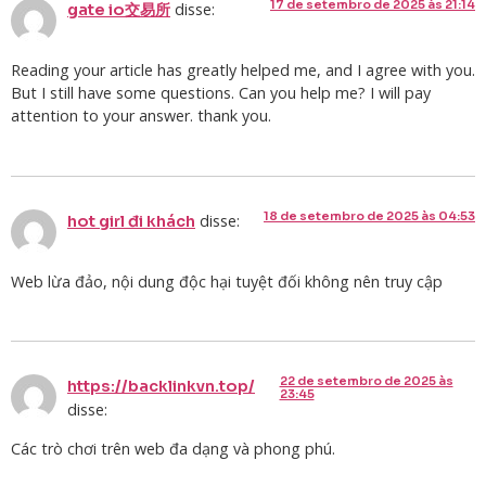
17 de setembro de 2025 às 21:14
disse:
gate io交易所
Reading your article has greatly helped me, and I agree with you.
But I still have some questions. Can you help me? I will pay
attention to your answer. thank you.
18 de setembro de 2025 às 04:53
disse:
hot girl đi khách
Web lừa đảo, nội dung độc hại tuyệt đối không nên truy cập
22 de setembro de 2025 às
https://backlinkvn.top/
23:45
disse:
Các trò chơi trên web đa dạng và phong phú.