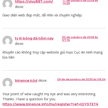
17 de outubro de 2025 às
https://vivu887.com/
14:35
disse:
Giao diện web đẹp mắt, dễ nhìn và chuyên nghiệp.
30 de outubro de 2025 às
tỷ lệ bóng đá hôm nay
07:16
disse:
Khuyến cáo không truy cập website giả mạo Cục An ninh mạng
lừa tiền
29 de dezembro de 2025 às 08:24
disse:
binance kód
Your point of view caught my eye and was very interesting.
Thanks. I have a question for you.
https://www.binance.info/hu/register?ref=IQY5TET4