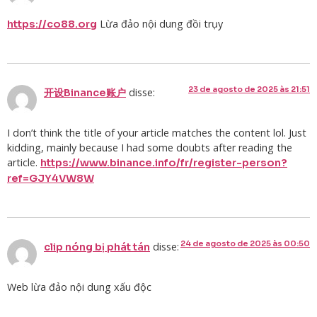
Lừa đảo nội dung đồi trụy
https://co88.org
23 de agosto de 2025 às 21:51
disse:
开设Binance账户
I don’t think the title of your article matches the content lol. Just
kidding, mainly because I had some doubts after reading the
article.
https://www.binance.info/fr/register-person?
ref=GJY4VW8W
24 de agosto de 2025 às 00:50
disse:
clip nóng bị phát tán
Web lừa đảo nội dung xấu độc