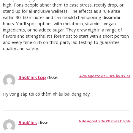
high. Tons people abhor them to ease stress, rectify drop, or
stand up for all-inclusive wellness. The effects as a rule arise
within 30–60 minutes and can mould championing dissimilar
hours. You’ll spot options with melatonin, vitamins, vegan
ingredients, or no added sugar. They draw nigh in a range of
flavors and strengths. It’s foremost to start with a short portion
and every time curb on third-party lab testing to guarantee
quality and safety.
4 de agosto de 2025 às 07:31
disse:
Backlink top
Hy vọng sắp tới có thêm nhiều bài dạng này.
6 de agosto de 2025 às 03:36
disse:
Backlink