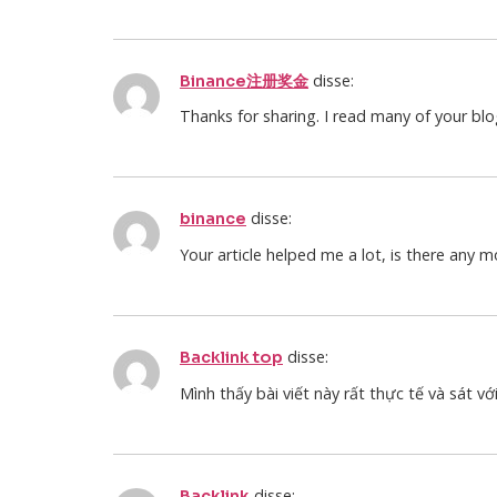
disse:
Binance注册奖金
Thanks for sharing. I read many of your blo
disse:
binance
Your article helped me a lot, is there any 
disse:
Backlink top
Mình thấy bài viết này rất thực tế và sát vớ
disse:
Backlink