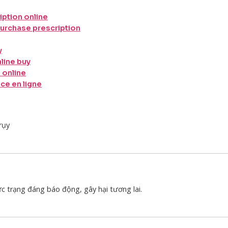
iption online
purchase prescription
y
line buy
 online
e en ligne
rụy
ực trạng đáng báo động, gây hại tương lai.