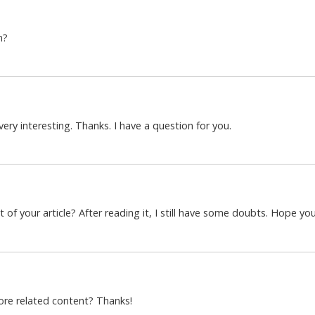
n?
ry interesting. Thanks. I have a question for you.
of your article? After reading it, I still have some doubts. Hope yo
more related content? Thanks!