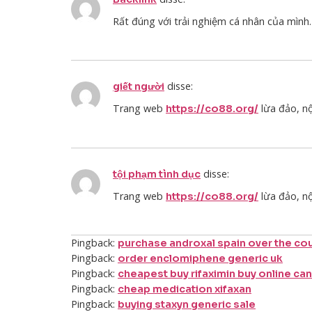
Rất đúng với trải nghiệm cá nhân của mình.
disse:
giết người
Trang web
lừa đảo, nộ
https://co88.org/
disse:
tội phạm tình dục
Trang web
lừa đảo, nộ
https://co88.org/
Pingback:
purchase androxal spain over the co
Pingback:
order enclomiphene generic uk
Pingback:
cheapest buy rifaximin buy online ca
Pingback:
cheap medication xifaxan
Pingback:
buying staxyn generic sale