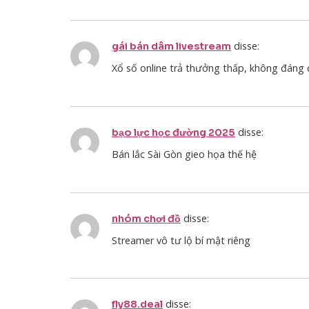
disse:
gái bán dâm livestream
Xổ số online trả thưởng thấp, không đáng 
disse:
bạo lực học đường 2025
Bán lắc Sài Gòn gieo họa thế hệ
disse:
nhóm chơi đồ
Streamer vô tư lộ bí mật riêng
disse:
fly88.deal