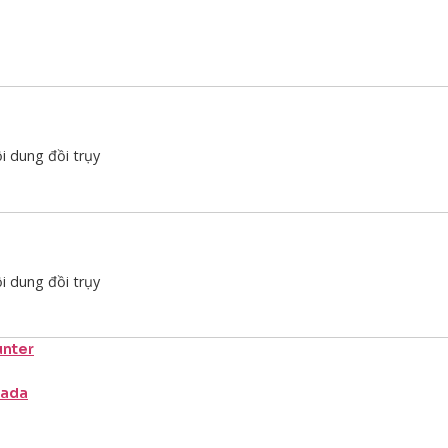
i dung đồi trụy
i dung đồi trụy
unter
nada