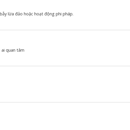
là bẫy lừa đảo hoặc hoạt động phi pháp.
g ai quan tâm