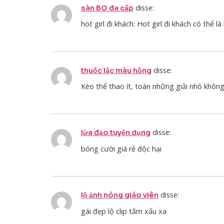
disse:
sàn BO đa cấp
hot girl đi khách: Hot girl đi khách có thể 
disse:
thuốc lắc màu hồng
Kèo thể thao ít, toàn những giải nhỏ khôn
disse:
lừa đảo tuyển dụng
bóng cười giá rẻ độc hại
disse:
lộ ảnh nóng giáo viên
gái đẹp lộ clip tắm xấu xa