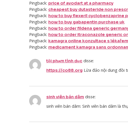
Pingback:
price of avodart at a pharmacy
Pingback:
cheapest buy dutasteride non prescr
Pingback:
how to buy flexeril cyclobenzaprine 
Pingback:
how to buy gabapentin purchase uk
Pingback:
how to order fildena generic german
Pingback:
how to order itraconazole generic on
Pingback:
kamagra online konzultace s lékařem
Pingback:
medicament kamagra sans ordonnanc
disse:
tội phạm tình dục
Lừa đảo nội dung đồi t
https://co88.org
disse:
sinh viên bán dâm
sinh viên bán dâm: Sinh viên bán dâm là th