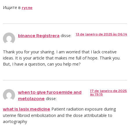
Ищите в
гугле
13 de janeiro de 2025 às 06:14
disse:
binance Registrera
Thank you for your sharing. I am worried that I lack creative
ideas. It is your article that makes me full of hope. Thank you.
But, I have a question, can you help me?
17 de janeiro de 2025
when to give furosemide and
às 19:15
disse:
metolazone
Patient radiation exposure during
what is lasix medicine
uterine fibroid embolization and the dose attributable to
aortography