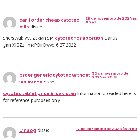
29 de novembro de 2024 às
can i order cheap cytotec
06:41
disse:
pills
Sherstyuk VV, Zakian SM
Darius
cytotec for abortion
gnmXIGZzHmkPQirOwvd 6 27 2022
30 de novembro de
order generic cytotec without
2024 às 20:18
disse:
insurance
Information provided here is
cytotec tablet price in pakistan
for reference purposes only
17 de dezembro de 2024 às 21:59
disse:
JinSog