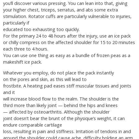
you’ll discover various pressing. You can lean into that, giving
your higher chest, triceps, serratus, and abs some extra
stimulation. Rotator cuffs are particularly vulnerable to injuries,
particularly if
educated too exhausting too quickly.
For the primary 24 to 48 hours after the injury, use an ice pack
or chilly compress on the affected shoulder for 15 to 20 minutes
each three to 4 hours.
You can use one thing as easy as a bundle of frozen peas as a
makeshift ice pack.
Whatever you employ, do not place the pack instantly
on the pores and skin, as this will lead to
frostbite. A heating pad eases stiff muscular tissues and joints
and it
will increase blood flow to the realm. The shoulder is the
third more than likely joint — behind the hips and knees
— affected by osteoarthritis. Although the shoulder
joint doesn’t bear the brunt of the physique’s weight, it can
endure comparable cartilage
loss, resulting in pain and stiffness. Irritation of tendons in and
around the shoulder could cause ache, difficulty holding an arm