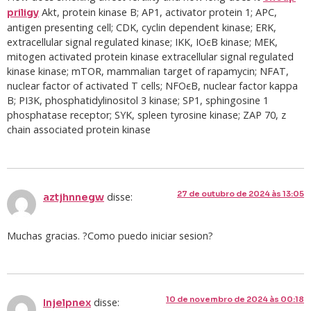
Akt, protein kinase B; AP1, activator protein 1; APC,
priligy
antigen presenting cell; CDK, cyclin dependent kinase; ERK,
extracellular signal regulated kinase; IKK, IОєB kinase; MEK,
mitogen activated protein kinase extracellular signal regulated
kinase kinase; mTOR, mammalian target of rapamycin; NFAT,
nuclear factor of activated T cells; NFОєB, nuclear factor kappa
B; PI3K, phosphatidylinositol 3 kinase; SP1, sphingosine 1
phosphatase receptor; SYK, spleen tyrosine kinase; ZAP 70, z
chain associated protein kinase
27 de outubro de 2024 às 13:05
disse:
aztjhnnegw
Muchas gracias. ?Como puedo iniciar sesion?
10 de novembro de 2024 às 00:18
disse:
Injelpnex