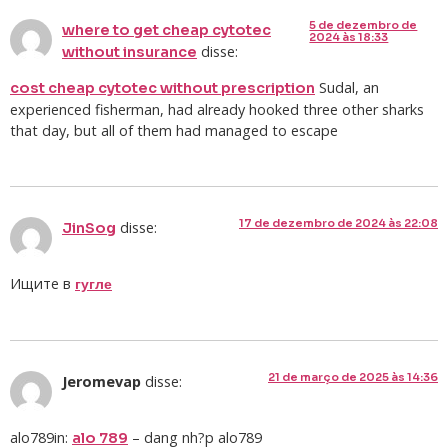
5 de dezembro de
where to get cheap cytotec
2024 às 18:33
disse:
without insurance
Sudal, an
cost cheap cytotec without prescription
experienced fisherman, had already hooked three other sharks
that day, but all of them had managed to escape
17 de dezembro de 2024 às 22:08
disse:
JinSog
Ищите в
гугле
21 de março de 2025 às 14:36
Jeromevap
disse:
alo789in:
– dang nh?p alo789
alo 789