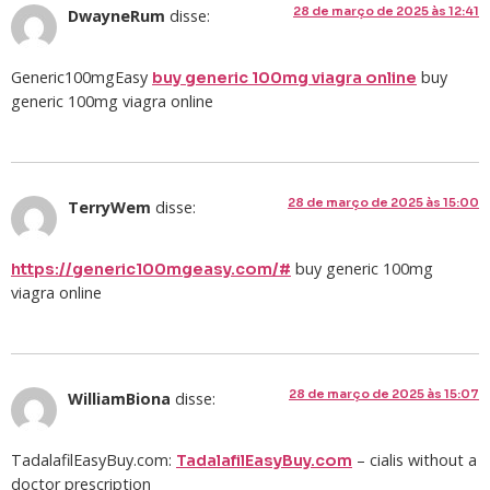
28 de março de 2025 às 12:41
DwayneRum
disse:
Generic100mgEasy
buy
buy generic 100mg viagra online
generic 100mg viagra online
28 de março de 2025 às 15:00
TerryWem
disse:
buy generic 100mg
https://generic100mgeasy.com/#
viagra online
28 de março de 2025 às 15:07
WilliamBiona
disse:
TadalafilEasyBuy.com:
– cialis without a
TadalafilEasyBuy.com
doctor prescription