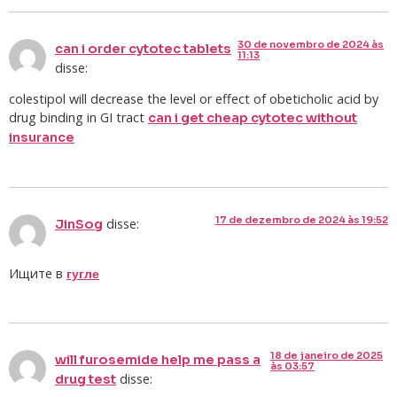
30 de novembro de 2024 às
can i order cytotec tablets
11:13
disse:
colestipol will decrease the level or effect of obeticholic acid by
drug binding in GI tract
can i get cheap cytotec without
insurance
17 de dezembro de 2024 às 19:52
disse:
JinSog
Ищите в
гугле
18 de janeiro de 2025
will furosemide help me pass a
às 03:57
disse:
drug test