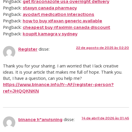
Pingback:
get itraconazole usa overnight delivery
Pingback:
staxyn canada pharmacy
Pingback:
avodart medication interactions
Pingback:
how to buy xifaxan generic available
Pingback:
cheapest buy rifaximin canada discount
Pingback:
koupit kamagra v sydney
22 de agosto de 2025 às 02:20
disse:
Register
Thank you for your sharing. I am worried that I lack creative
ideas. It is your article that makes me full of hope. Thank you.
But, I have a question, can you help me?
https://www.binance.info/fr-AF/register-person?
ref=JHQQKNKN
14 de abril de 2026 às 01:45
disse:
binance h"anvisning