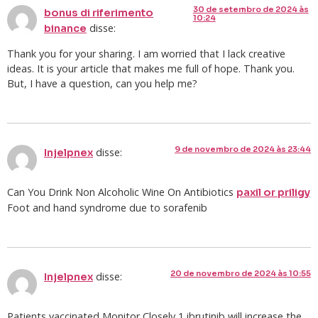
30 de setembro de 2024 às
bonus di riferimento
10:24
disse:
binance
Thank you for your sharing. I am worried that I lack creative
ideas. It is your article that makes me full of hope. Thank you.
But, I have a question, can you help me?
9 de novembro de 2024 às 23:44
disse:
Injelpnex
Can You Drink Non Alcoholic Wine On Antibiotics
paxil or priligy
Foot and hand syndrome due to sorafenib
20 de novembro de 2024 às 10:55
disse:
Injelpnex
Patients vaccinated Monitor Closely 1 ibrutinib will increase the