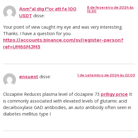
8 de fevereiro de 2024 às
Anm"al dig f"or att fa 100
15:30
disse:
USDT
Your point of view caught my eye and was very interesting.
Thanks. I have a question for you.
https://accounts.binance.com/sv/register-person?
ref=UM6SMJM3
1 de setembro de 2024 às 22:03
disse:
ensuest
Clozapine Reduces plasma level of clozapine 73
It
priligy price
is commonly associated with elevated levels of glutamic acid
decarboxylase GAD antibodies, an auto antibody often seen in
diabetes mellitus type I