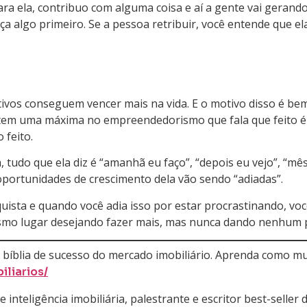
a ela, contribuo com alguma coisa e aí a gente vai gerando
 algo primeiro. Se a pessoa retribuir, você entende que ela
tivos conseguem vencer mais na vida. E o motivo disso é bem s
 aí tem uma máxima no empreendedorismo que fala que feito 
 feito.
 tudo que ela diz é “amanhã eu faço”, “depois eu vejo”, “m
oportunidades de crescimento dela vão sendo “adiadas”.
quista e quando você adia isso por estar procrastinando, v
esmo lugar desejando fazer mais, mas nunca dando nenhum p
blia de sucesso do mercado imobiliário. Aprenda como multi
liarios/
teligência imobiliária, palestrante e escritor best-seller do