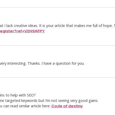
t I lack creative ideas. It is your article that makes me full of hope
/register?ref=V2H9AFPY
ry interesting. Thanks. I have a question for you.
ns to help with SEO?
ome targeted keywords but I’m not seeing very good gains.
 can read similar article here:
Code of destiny