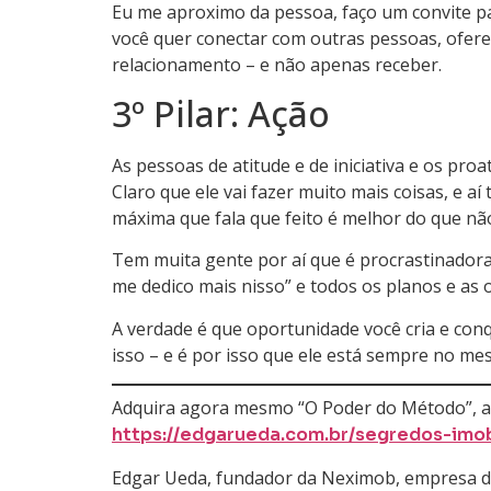
Eu me aproximo da pessoa, faço um convite par
você quer conectar com outras pessoas, ofereça
relacionamento – e não apenas receber.
3º Pilar: Ação
As pessoas de atitude e de iniciativa e os proa
Claro que ele vai fazer muito mais coisas, e
máxima que fala que feito é melhor do que não
Tem muita gente por aí que é procrastinadora,
me dedico mais nisso” e todos os planos e as 
A verdade é que oportunidade você cria e con
isso – e é por isso que ele está sempre no m
Adquira agora mesmo “O Poder do Método”, a bí
https://edgarueda.com.br/segredos-imobi
Edgar Ueda, fundador da Neximob, empresa de in