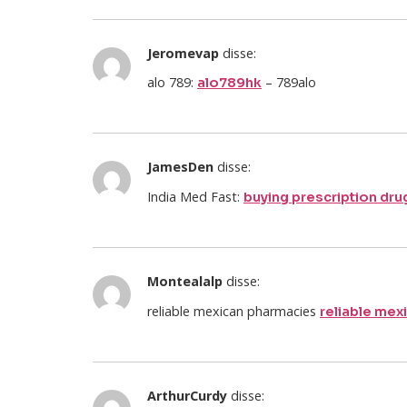
Jeromevap
disse:
alo 789:
– 789alo
alo789hk
JamesDen
disse:
India Med Fast:
buying prescription dru
Montealalp
disse:
reliable mexican pharmacies
reliable mex
ArthurCurdy
disse: