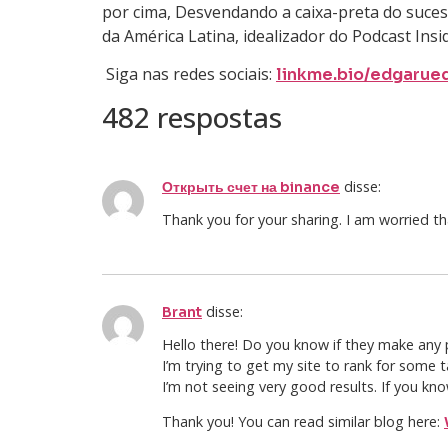
por cima, Desvendando a caixa-preta do sucess
da América Latina, idealizador do Podcast Insi
Siga nas redes sociais:
linkme.bio/edgarued
482 respostas
disse:
Открыть счет на binance
Thank you for your sharing. I am worried tha
disse:
Brant
Hello there! Do you know if they make any 
I’m trying to get my site to rank for some
I’m not seeing very good results. If you kn
Thank you! You can read similar blog here: